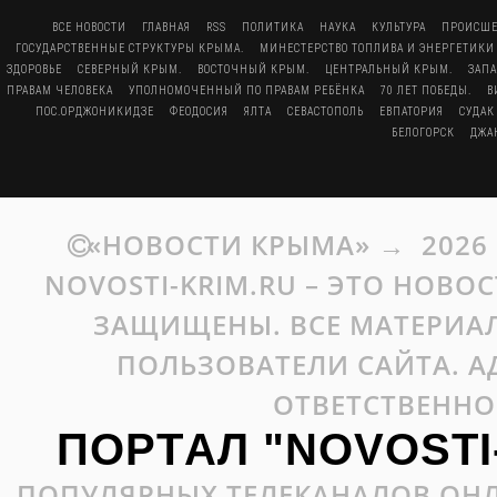
ВСЕ НОВОСТИ
ГЛАВНАЯ
RSS
ПОЛИТИКА
НАУКА
КУЛЬТУРА
ПРОИСШЕ
ГОСУДАРСТВЕННЫЕ СТРУКТУРЫ КРЫМА.
МИНЕСТЕРСТВО ТОПЛИВА И ЭНЕРГЕТИКИ
ЗДОРОВЬЕ
СЕВЕРНЫЙ КРЫМ.
ВОСТОЧНЫЙ КРЫМ.
ЦЕНТРАЛЬНЫЙ КРЫМ.
ЗАП
ПРАВАМ ЧЕЛОВЕКА
УПОЛНОМОЧЕННЫЙ ПО ПРАВАМ РЕБЁНКА
70 ЛЕТ ПОБЕДЫ.
В
ПОС.ОРДЖОНИКИДЗЕ
ФЕОДОСИЯ
ЯЛТА
СЕВАСТОПОЛЬ
ЕВПАТОРИЯ
СУДАК
БЕЛОГОРСК
ДЖА
«НОВОСТИ КРЫМА»
→
2026
NOVOSTI-KRIM.RU – ЭТО НОВО
ЗАЩИЩЕНЫ. ВСЕ МАТЕРИАЛ
ПОЛЬЗОВАТЕЛИ САЙТА. А
ОТВЕТСТВЕННО
ПОРТАЛ "NOVOSTI
ПОПУЛЯРНЫХ ТЕЛЕКАНАЛОВ ОНЛ