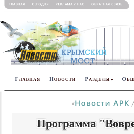
ГЛАВНАЯ
СЕГОДНЯ
РЕКЛАМА У НАС
ОБРАТНАЯ СВЯЗЬ
Г
Н
Р
О
ЛАВНАЯ
ОВОСТИ
АЗДЕЛЫ
Б
Новости АРК
«
Программа "Вовре