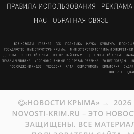
ПРАВИЛА ИСПОЛЬЗОВАНИЯ
РЕКЛАМА
НАС
ОБРАТНАЯ СВЯЗЬ
ВСЕ НОВОСТИ
ГЛАВНАЯ
RSS
ПОЛИТИКА
НАУКА
КУЛЬТУРА
ПРОИСШЕ
ГОСУДАРСТВЕННЫЕ СТРУКТУРЫ КРЫМА.
МИНЕСТЕРСТВО ТОПЛИВА И ЭНЕРГЕТИКИ
ЗДОРОВЬЕ
СЕВЕРНЫЙ КРЫМ.
ВОСТОЧНЫЙ КРЫМ.
ЦЕНТРАЛЬНЫЙ КРЫМ.
ЗАП
ПРАВАМ ЧЕЛОВЕКА
УПОЛНОМОЧЕННЫЙ ПО ПРАВАМ РЕБЁНКА
70 ЛЕТ ПОБЕДЫ.
В
ПОС.ОРДЖОНИКИДЗЕ
ФЕОДОСИЯ
ЯЛТА
СЕВАСТОПОЛЬ
ЕВПАТОРИЯ
СУДАК
БЕЛОГОРСК
ДЖА
«НОВОСТИ КРЫМА»
→
2026
NOVOSTI-KRIM.RU – ЭТО НОВО
ЗАЩИЩЕНЫ. ВСЕ МАТЕРИАЛ