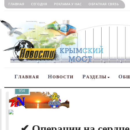
ГЛАВНАЯ
СЕГОДНЯ
РЕКЛАМА У НАС
ОБРАТНАЯ СВЯЗЬ
Г
Н
Р
О
ЛАВНАЯ
ОВОСТИ
АЗДЕЛЫ
Б
954
✔ Операции на сердце