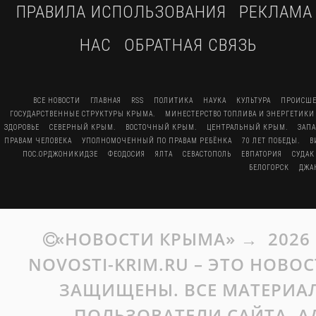
ПРАВИЛА ИСПОЛЬЗОВАНИЯ
РЕКЛАМА
НАС
ОБРАТНАЯ СВЯЗЬ
ВСЕ НОВОСТИ
ГЛАВНАЯ
RSS
ПОЛИТИКА
НАУКА
КУЛЬТУРА
ПРОИСШЕ
ГОСУДАРСТВЕННЫЕ СТРУКТУРЫ КРЫМА.
МИНЕСТЕРСТВО ТОПЛИВА И ЭНЕРГЕТИКИ
ЗДОРОВЬЕ
СЕВЕРНЫЙ КРЫМ.
ВОСТОЧНЫЙ КРЫМ.
ЦЕНТРАЛЬНЫЙ КРЫМ.
ЗАП
ПРАВАМ ЧЕЛОВЕКА
УПОЛНОМОЧЕННЫЙ ПО ПРАВАМ РЕБЁНКА
70 ЛЕТ ПОБЕДЫ.
В
ПОС.ОРДЖОНИКИДЗЕ
ФЕОДОСИЯ
ЯЛТА
СЕВАСТОПОЛЬ
ЕВПАТОРИЯ
СУДАК
БЕЛОГОРСК
ДЖА
«НОВОСТИ КРЫМА»
→
2026
NOVOSTI-KRIM.RU – ЭТО НОВО
ЗАЩИЩЕНЫ. ВСЕ МАТЕРИАЛ
ПОЛЬЗОВАТЕЛИ САЙТА. А