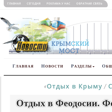
ГЛАВНАЯ
СЕГОДНЯ
РЕКЛАМА У НАС
ОБРАТНАЯ СВЯЗЬ
Г
Н
Р
О
ЛАВНАЯ
ОВОСТИ
АЗДЕЛЫ
Б
Отдых в Крыму
«
/
Отдых в Феодосии. Ф