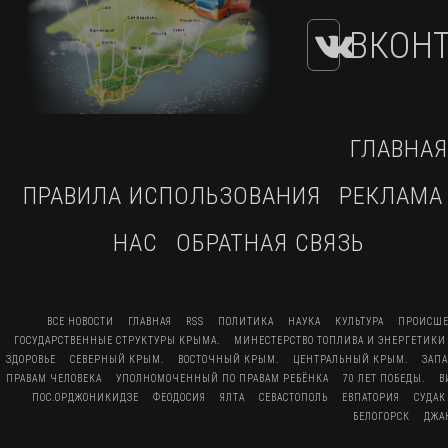
ВКОНТ
ГЛАВНАЯ
ПРАВИЛА ИСПОЛЬЗОВАНИЯ
РЕКЛАМА
НАС
ОБРАТНАЯ СВЯЗЬ
ВСЕ НОВОСТИ
ГЛАВНАЯ
RSS
ПОЛИТИКА
НАУКА
КУЛЬТУРА
ПРОИСШЕ
ГОСУДАРСТВЕННЫЕ СТРУКТУРЫ КРЫМА.
МИНЕСТЕРСТВО ТОПЛИВА И ЭНЕРГЕТИКИ
ЗДОРОВЬЕ
СЕВЕРНЫЙ КРЫМ.
ВОСТОЧНЫЙ КРЫМ.
ЦЕНТРАЛЬНЫЙ КРЫМ.
ЗАП
ПРАВАМ ЧЕЛОВЕКА
УПОЛНОМОЧЕННЫЙ ПО ПРАВАМ РЕБЁНКА
70 ЛЕТ ПОБЕДЫ.
В
ПОС.ОРДЖОНИКИДЗЕ
ФЕОДОСИЯ
ЯЛТА
СЕВАСТОПОЛЬ
ЕВПАТОРИЯ
СУДАК
БЕЛОГОРСК
ДЖА