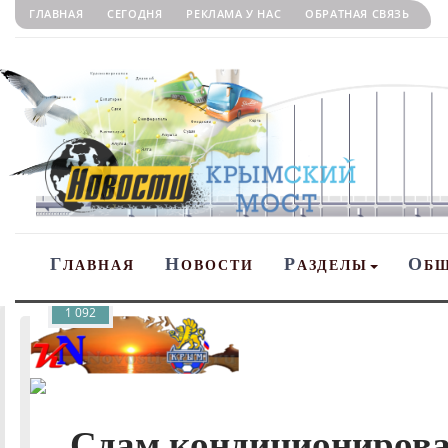
ГЛАВНАЯ
СЕГОДНЯ
РЕКЛАМА У НАС
ОБРАТНАЯ СВЯЗЬ
Г
Н
Р
О
ЛАВНАЯ
ОВОСТИ
АЗДЕЛЫ
Б
1 092
Сдам кондиционирова