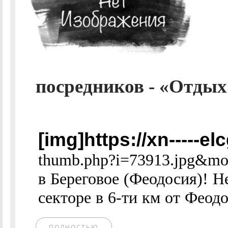
посредников - «Отдых 
[img]https://xn-----e
thumb.php?i=73913.jpg&mo
в Береговое (Феодосия)! Н
секторе в 6-ти км от Феодо
ПОЛНОСТЬЮ