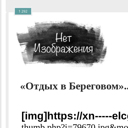
1 292
«Отдых в Береговом».
[img]https://xn-----e
thumb.php?i=79670.jpg&mod