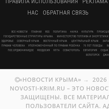
ПРАВИЛА ИСПОЛЬЗОВАНИЯ
РЕКЛАМА
НАС
ОБРАТНАЯ СВЯЗЬ
ВСЕ НОВОСТИ
ГЛАВНАЯ
RSS
ПОЛИТИКА
НАУКА
КУЛЬТУРА
ПРОИСШЕ
ГОСУДАРСТВЕННЫЕ СТРУКТУРЫ КРЫМА.
МИНЕСТЕРСТВО ТОПЛИВА И ЭНЕРГЕТИКИ
ЗДОРОВЬЕ
СЕВЕРНЫЙ КРЫМ.
ВОСТОЧНЫЙ КРЫМ.
ЦЕНТРАЛЬНЫЙ КРЫМ.
ЗАП
ПРАВАМ ЧЕЛОВЕКА
УПОЛНОМОЧЕННЫЙ ПО ПРАВАМ РЕБЁНКА
70 ЛЕТ ПОБЕДЫ.
В
ПОС.ОРДЖОНИКИДЗЕ
ФЕОДОСИЯ
ЯЛТА
СЕВАСТОПОЛЬ
ЕВПАТОРИЯ
СУДАК
БЕЛОГОРСК
ДЖА
«НОВОСТИ КРЫМА»
→
2026
NOVOSTI-KRIM.RU – ЭТО НОВО
ЗАЩИЩЕНЫ. ВСЕ МАТЕРИАЛ
ПОЛЬЗОВАТЕЛИ САЙТА. А