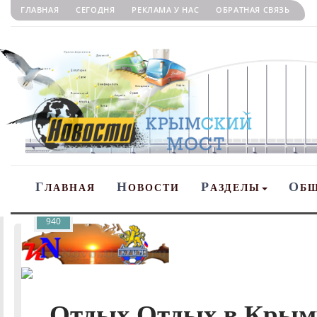
ГЛАВНАЯ
СЕГОДНЯ
РЕКЛАМА У НАС
ОБРАТНАЯ СВЯЗЬ
Г
Н
Р
О
ЛАВНАЯ
ОВОСТИ
АЗДЕЛЫ
Б
940
Отдых Отдых в Крыму 