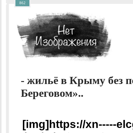
862
- жильё в Крыму без 
Береговом»..
[img]https://xn-----e