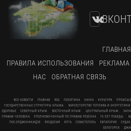
ВКОНТ
ГЛАВНАЯ
ПРАВИЛА ИСПОЛЬЗОВАНИЯ
РЕКЛАМА
НАС
ОБРАТНАЯ СВЯЗЬ
ВСЕ НОВОСТИ
ГЛАВНАЯ
RSS
ПОЛИТИКА
НАУКА
КУЛЬТУРА
ПРОИСШЕ
ГОСУДАРСТВЕННЫЕ СТРУКТУРЫ КРЫМА.
МИНЕСТЕРСТВО ТОПЛИВА И ЭНЕРГЕТИКИ
ЗДОРОВЬЕ
СЕВЕРНЫЙ КРЫМ.
ВОСТОЧНЫЙ КРЫМ.
ЦЕНТРАЛЬНЫЙ КРЫМ.
ЗАП
ПРАВАМ ЧЕЛОВЕКА
УПОЛНОМОЧЕННЫЙ ПО ПРАВАМ РЕБЁНКА
70 ЛЕТ ПОБЕДЫ.
В
ПОС.ОРДЖОНИКИДЗЕ
ФЕОДОСИЯ
ЯЛТА
СЕВАСТОПОЛЬ
ЕВПАТОРИЯ
СУДАК
БЕЛОГОРСК
ДЖА