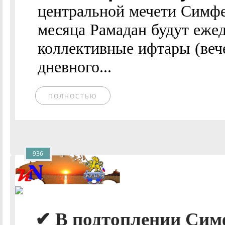
центральной мечети Симф
месяца Рамадан будут еже
коллективные ифтары (веч
дневного...
ПОЛНОСТЬЮ
936
✔ В подтоплении Сим