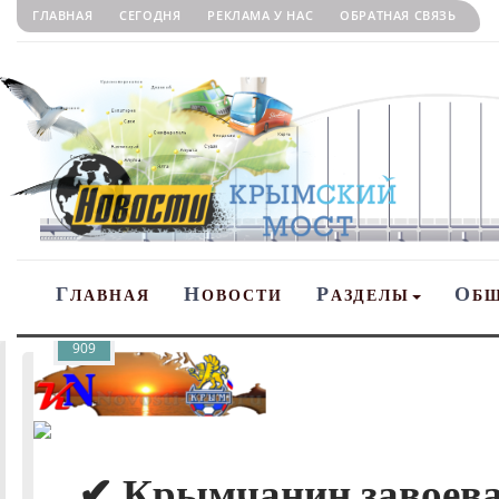
ГЛАВНАЯ
СЕГОДНЯ
РЕКЛАМА У НАС
ОБРАТНАЯ СВЯЗЬ
Г
Н
Р
О
ЛАВНАЯ
ОВОСТИ
АЗДЕЛЫ
Б
909
✔ Крымчанин завоева