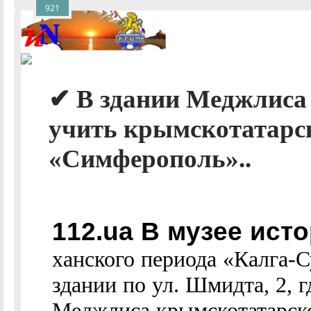
921
✔ В здании Меджлиса
учить крымскотатарс
«Симферополь»..
112.ua В музее ист
ханского периода «Калга-С
здании по ул. Шмидта, 2, г
Меджлиса крымскотатарско