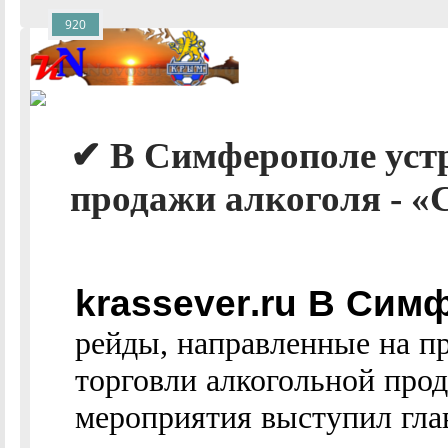
920
✔ В Симферополе уст
продажи алкоголя - «
krassever.ru В Сим
рейды, направленные на п
торговли алкогольной про
мероприятия выступил глав