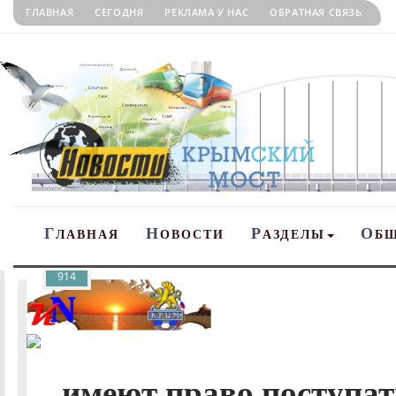
ГЛАВНАЯ
СЕГОДНЯ
РЕКЛАМА У НАС
ОБРАТНАЯ СВЯЗЬ
Г
Н
Р
О
ЛАВНАЯ
ОВОСТИ
АЗДЕЛЫ
Б
914
имеют право поступать