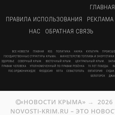
ГЛАВНАЯ
ПРАВИЛА ИСПОЛЬЗОВАНИЯ
РЕКЛАМА
НАС
ОБРАТНАЯ СВЯЗЬ
ВСЕ НОВОСТИ
ГЛАВНАЯ
RSS
ПОЛИТИКА
НАУКА
КУЛЬТУРА
ПРОИСШЕ
ГОСУДАРСТВЕННЫЕ СТРУКТУРЫ КРЫМА.
МИНЕСТЕРСТВО ТОПЛИВА И ЭНЕРГЕТИКИ
ЗДОРОВЬЕ
СЕВЕРНЫЙ КРЫМ.
ВОСТОЧНЫЙ КРЫМ.
ЦЕНТРАЛЬНЫЙ КРЫМ.
ЗАП
ПРАВАМ ЧЕЛОВЕКА
УПОЛНОМОЧЕННЫЙ ПО ПРАВАМ РЕБЁНКА
70 ЛЕТ ПОБЕДЫ.
В
ПОС.ОРДЖОНИКИДЗЕ
ФЕОДОСИЯ
ЯЛТА
СЕВАСТОПОЛЬ
ЕВПАТОРИЯ
СУДАК
БЕЛОГОРСК
ДЖА
«НОВОСТИ КРЫМА»
→
2026
NOVOSTI-KRIM.RU – ЭТО НОВО