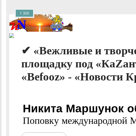
1 300
✔ «Вежливые и творче
площадку под «КаZан
«Befooz» - «Новости К
Никита Маршунок о
Поповку международной Мек