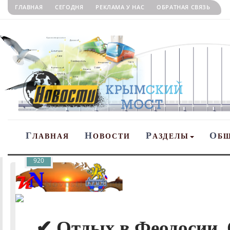
ГЛАВНАЯ
СЕГОДНЯ
РЕКЛАМА У НАС
ОБРАТНАЯ СВЯЗЬ
Г
Н
Р
О
ЛАВНАЯ
ОВОСТИ
АЗДЕЛЫ
Б
920
✔ Отдых в Феодосии. 