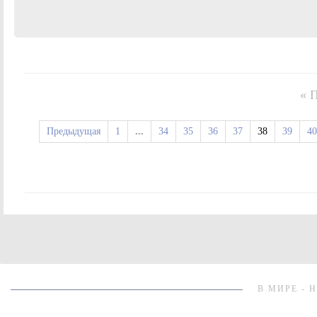
« 
Предыдущая
1
...
34
35
36
37
38
39
40
В МИРЕ - 