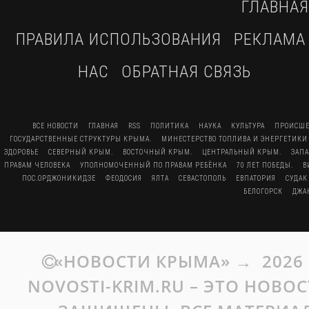
ГЛАВНАЯ
ПРАВИЛА ИСПОЛЬЗОВАНИЯ
РЕКЛАМА
НАС
ОБРАТНАЯ СВЯЗЬ
ВСЕ НОВОСТИ
ГЛАВНАЯ
RSS
ПОЛИТИКА
НАУКА
КУЛЬТУРА
ПРОИСШЕ
ГОСУДАРСТВЕННЫЕ СТРУКТУРЫ КРЫМА.
МИНЕСТЕРСТВО ТОПЛИВА И ЭНЕРГЕТИКИ
ЗДОРОВЬЕ
СЕВЕРНЫЙ КРЫМ.
ВОСТОЧНЫЙ КРЫМ.
ЦЕНТРАЛЬНЫЙ КРЫМ.
ЗАП
ПРАВАМ ЧЕЛОВЕКА
УПОЛНОМОЧЕННЫЙ ПО ПРАВАМ РЕБЁНКА
70 ЛЕТ ПОБЕДЫ.
В
ПОС.ОРДЖОНИКИДЗЕ
ФЕОДОСИЯ
ЯЛТА
СЕВАСТОПОЛЬ
ЕВПАТОРИЯ
СУДАК
БЕЛОГОРСК
ДЖА
«НОВОСТИ КРЫМА»
→
2026
NOVOSTI-KRIM.RU – ЭТО НОВО