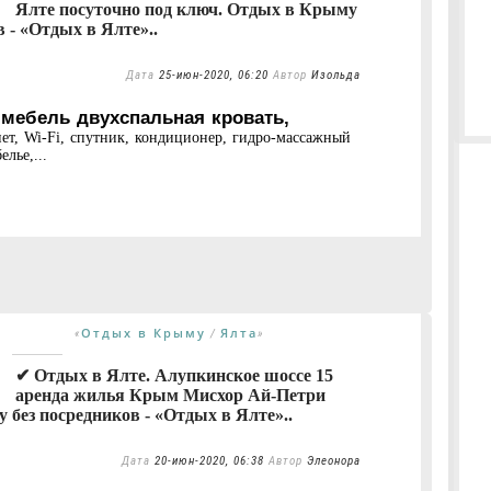
Ялте посуточно под ключ. Отдых в Крыму
 - «Отдых в Ялте»..
Дата
25-июн-2020, 06:20
Автор
Изольда
 мебель двухспальная кровать,
нет, Wi-Fi, спутник, кондиционер, гидро-массажный
лье,...
Отдых в Крыму
Ялта
«
/
»
✔ Отдых в Ялте. Алупкинское шоссе 15
аренда жилья Крым Мисхор Ай-Петри
без посредников - «Отдых в Ялте»..
Дата
20-июн-2020, 06:38
Автор
Элеонора