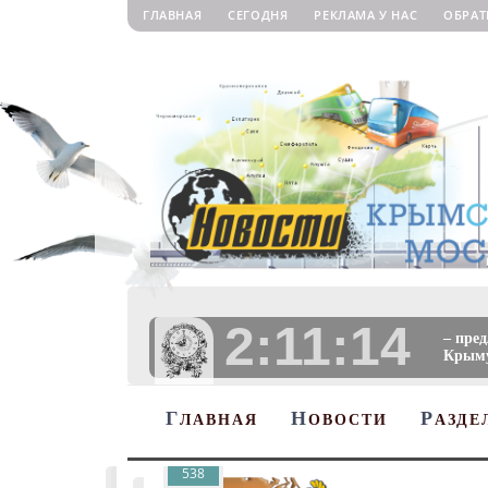
ГЛАВНАЯ
СЕГОДНЯ
РЕКЛАМА У НАС
ОБРАТ
2:11:15
– пре
Крыму
Г
Н
Р
ЛАВНАЯ
ОВОСТИ
АЗДЕ
538