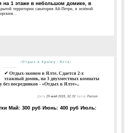
я на 1 этаже в небольшом домике, в
крытой территории санатория Ай-Петри, в зелёной
орским...
Отдых в Крыму
Ялта
«
/
»
✔ Отдых-эконом в Ялте. Сдается 2-х
этажный домик, на 3 двухместных комнаты
без посредников - «Отдых в Ялте»..
Дата
29-май-2020, 02:32
Автор
Parson
тки Май: 300 руб Июнь: 400 руб Июль: