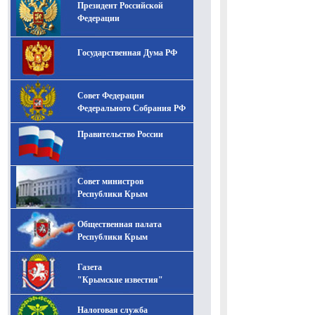
Президент Российской
-- Лучшее, что можно сделать с хорошим советом, это
пропустить его мимо ушей. Он никогда не бывает
Федерации
полезен никому, кроме того, кто его дал.
-- Люблю давать советы и очень не люблю, когда их
Государственная Дума РФ
дают мне.
Совет Федерации
Федерального Собрания РФ
Правительство России
Совет министров
Республики Крым
Общественная палата
Республики Крым
Газета
"Крымские известия"
Налоговая служба