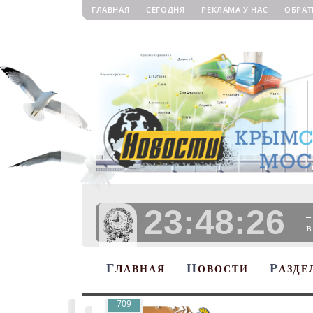
ГЛАВНАЯ
СЕГОДНЯ
РЕКЛАМА У НАС
ОБРАТ
23:48:27
–
в
Г
Н
Р
ЛАВНАЯ
ОВОСТИ
АЗДЕ
709