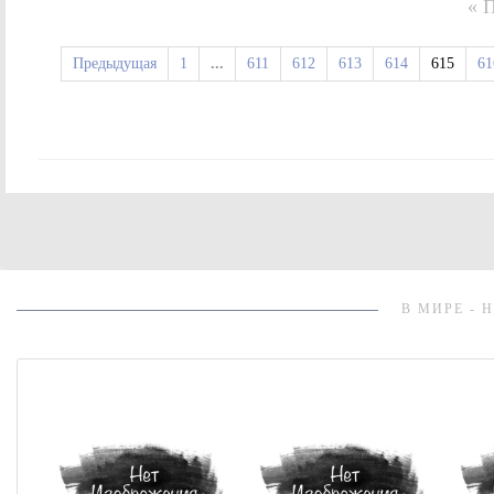
« 
Предыдущая
1
...
611
612
613
614
615
61
В МИРЕ - 