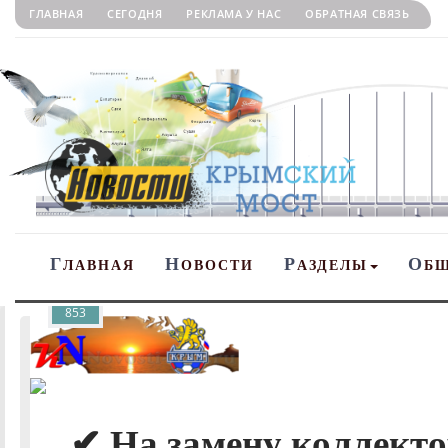
ГЛАВНАЯ
СЕГОДНЯ
РЕКЛАМА У НАС
ОБРАТНАЯ СВЯЗЬ
Г
Н
Р
О
ЛАВНАЯ
ОВОСТИ
АЗДЕЛЫ
Б
853
✔ На замену коллекто