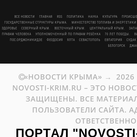
ВСЕ НОВОСТИ
ГЛАВНАЯ
RSS
ПОЛИТИКА
НАУКА
КУЛЬТУРА
ПРОИСШЕ
ГОСУДАРСТВЕННЫЕ СТРУКТУРЫ КРЫМА.
МИНЕСТЕРСТВО ТОПЛИВА И ЭНЕРГЕТИКИ
ЗДОРОВЬЕ
СЕВЕРНЫЙ КРЫМ.
ВОСТОЧНЫЙ КРЫМ.
ЦЕНТРАЛЬНЫЙ КРЫМ.
ЗАП
ПРАВАМ ЧЕЛОВЕКА
УПОЛНОМОЧЕННЫЙ ПО ПРАВАМ РЕБЁНКА
70 ЛЕТ ПОБЕДЫ.
В
ПОС.ОРДЖОНИКИДЗЕ
ФЕОДОСИЯ
ЯЛТА
СЕВАСТОПОЛЬ
ЕВПАТОРИЯ
СУДАК
БЕЛОГОРСК
ДЖА
«НОВОСТИ КРЫМА»
→
2026
NOVOSTI-KRIM.RU – ЭТО НОВО
ЗАЩИЩЕНЫ. ВСЕ МАТЕРИАЛ
ПОЛЬЗОВАТЕЛИ САЙТА. А
ОТВЕТСТВЕННО
ПОРТАЛ "NOVOSTI