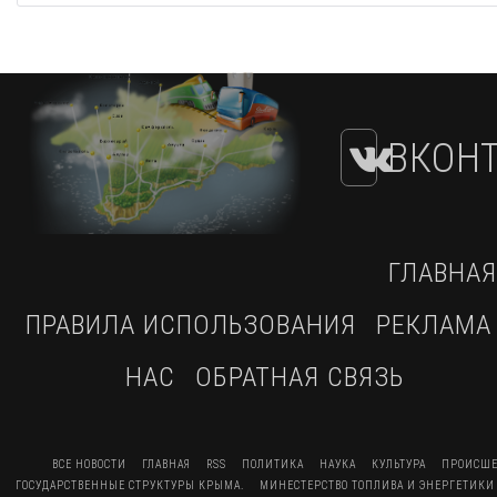
ВКОНТ
ГЛАВНАЯ
ПРАВИЛА ИСПОЛЬЗОВАНИЯ
РЕКЛАМА
НАС
ОБРАТНАЯ СВЯЗЬ
ВСЕ НОВОСТИ
ГЛАВНАЯ
RSS
ПОЛИТИКА
НАУКА
КУЛЬТУРА
ПРОИСШЕ
ГОСУДАРСТВЕННЫЕ СТРУКТУРЫ КРЫМА.
МИНЕСТЕРСТВО ТОПЛИВА И ЭНЕРГЕТИКИ