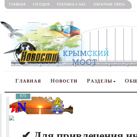
ГЛАВНАЯ
СЕГОДНЯ
РЕКЛАМА У НАС
ОБРАТНАЯ СВЯЗЬ
Г
Н
Р
О
ЛАВНАЯ
ОВОСТИ
АЗДЕЛЫ
Б
870
✔ Для привлечения и