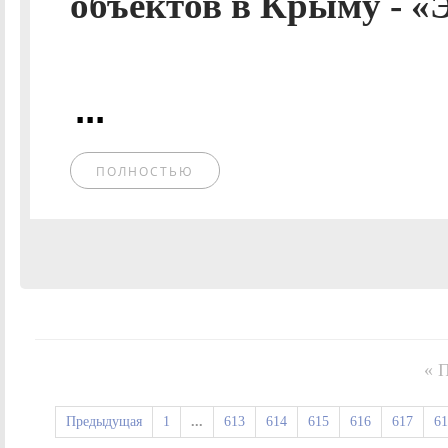
объектов в Крыму - «
...
ПОЛНОСТЬЮ
« 
Предыдущая
1
...
613
614
615
616
617
61