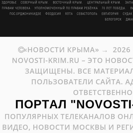
ЗДОРОВЬЕ
СЕВЕРНЫЙ КРЫМ.
ВОСТОЧНЫЙ КРЫМ.
ЦЕНТРАЛЬНЫЙ КРЫМ.
ЗАП
ПРАВАМ ЧЕЛОВЕКА
УПОЛНОМОЧЕННЫЙ ПО ПРАВАМ РЕБЁНКА
70 ЛЕТ ПОБЕДЫ.
В
ПОС.ОРДЖОНИКИДЗЕ
ФЕОДОСИЯ
ЯЛТА
СЕВАСТОПОЛЬ
ЕВПАТОРИЯ
СУДАК
БЕЛОГОРСК
ДЖА
«НОВОСТИ КРЫМА»
→
2026
NOVOSTI-KRIM.RU – ЭТО НОВО
ЗАЩИЩЕНЫ. ВСЕ МАТЕРИАЛ
ПОЛЬЗОВАТЕЛИ САЙТА. А
ОТВЕТСТВЕННО
ПОРТАЛ "NOVOSTI
ПОПУЛЯРНЫХ ТЕЛЕКАНАЛОВ ОНЛ
ВИДЕО, НОВОСТИ МОСКВЫ И РЕ