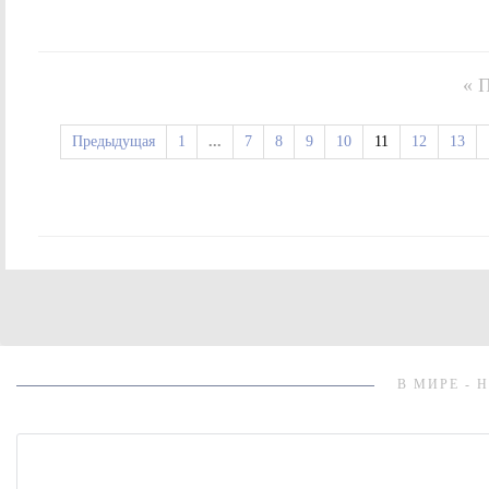
« 
Предыдущая
1
...
7
8
9
10
11
12
13
В МИРЕ - 