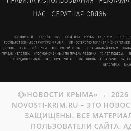
ПРАВИЛА ИСПОЛЬЗОВАНИЯ
РЕКЛАМА
НАС
ОБРАТНАЯ СВЯЗЬ
ВСЕ НОВОСТИ
ГЛАВНАЯ
RSS
ПОЛИТИКА
НАУКА
КУЛЬТУРА
ПРОИСШЕ
ГОСУДАРСТВЕННЫЕ СТРУКТУРЫ КРЫМА.
МИНЕСТЕРСТВО ТОПЛИВА И ЭНЕРГЕТИКИ
ЗДОРОВЬЕ
СЕВЕРНЫЙ КРЫМ.
ВОСТОЧНЫЙ КРЫМ.
ЦЕНТРАЛЬНЫЙ КРЫМ.
ЗАП
ПРАВАМ ЧЕЛОВЕКА
УПОЛНОМОЧЕННЫЙ ПО ПРАВАМ РЕБЁНКА
70 ЛЕТ ПОБЕДЫ.
В
ПОС.ОРДЖОНИКИДЗЕ
ФЕОДОСИЯ
ЯЛТА
СЕВАСТОПОЛЬ
ЕВПАТОРИЯ
СУДАК
БЕЛОГОРСК
ДЖА
«НОВОСТИ КРЫМА»
→
2026
NOVOSTI-KRIM.RU – ЭТО НОВО
ЗАЩИЩЕНЫ. ВСЕ МАТЕРИАЛ
ПОЛЬЗОВАТЕЛИ САЙТА. А