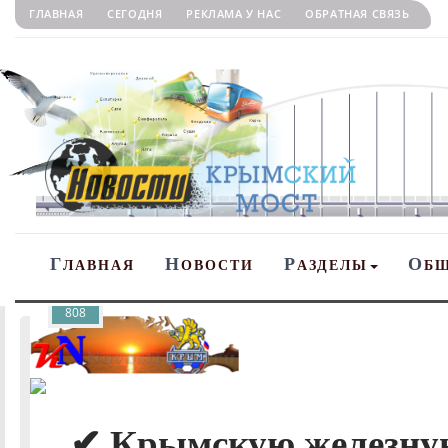
ГЛАВНАЯ
СЕГОДНЯ
РЕКЛАМА У НАС
ОБРАТНАЯ СВЯЗЬ
Г
Н
Р
О
ЛАВНАЯ
ОВОСТИ
АЗДЕЛЫ
Б
808
✔ Крымскую железную 