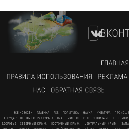
ВКОНТ
ГЛАВНАЯ
ПРАВИЛА ИСПОЛЬЗОВАНИЯ
РЕКЛАМА
НАС
ОБРАТНАЯ СВЯЗЬ
ВСЕ НОВОСТИ
ГЛАВНАЯ
RSS
ПОЛИТИКА
НАУКА
КУЛЬТУРА
ПРОИСШЕ
ГОСУДАРСТВЕННЫЕ СТРУКТУРЫ КРЫМА.
МИНЕСТЕРСТВО ТОПЛИВА И ЭНЕРГЕТИКИ
ЗДОРОВЬЕ
СЕВЕРНЫЙ КРЫМ.
ВОСТОЧНЫЙ КРЫМ.
ЦЕНТРАЛЬНЫЙ КРЫМ.
ЗАП