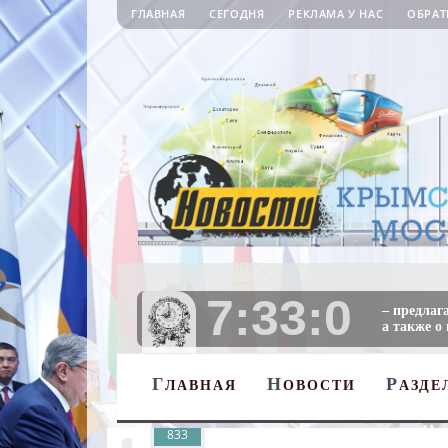
ГЛАВНАЯ
СЕГОДНЯ
РЕКЛАМА У НАС
ОБРАТ
7:33:2
– предлаг
а также о
Г
Н
Р
ЛАВНАЯ
ОВОСТИ
АЗДЕ
833