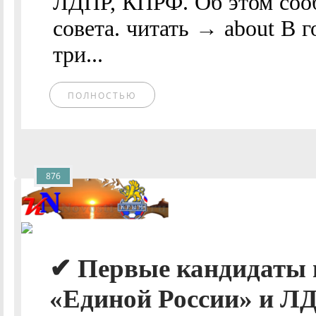
ЛДПР, КПРФ. Об этом сооб
совета. читать → about В 
три...
ПОЛНОСТЬЮ
876
✔ Первые кандидаты 
«Единой России» и Л