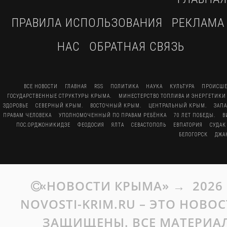
ПРАВИЛА ИСПОЛЬЗОВАНИЯ
РЕКЛАМА
НАС
ОБРАТНАЯ СВЯЗЬ
ВСЕ НОВОСТИ
ГЛАВНАЯ
RSS
ПОЛИТИКА
НАУКА
КУЛЬТУРА
ПРОИСШЕ
ГОСУДАРСТВЕННЫЕ СТРУКТУРЫ КРЫМА.
МИНЕСТЕРСТВО ТОПЛИВА И ЭНЕРГЕТИКИ
ЗДОРОВЬЕ
СЕВЕРНЫЙ КРЫМ.
ВОСТОЧНЫЙ КРЫМ.
ЦЕНТРАЛЬНЫЙ КРЫМ.
ЗАП
ПРАВАМ ЧЕЛОВЕКА
УПОЛНОМОЧЕННЫЙ ПО ПРАВАМ РЕБЁНКА
70 ЛЕТ ПОБЕДЫ.
В
ПОС.ОРДЖОНИКИДЗЕ
ФЕОДОСИЯ
ЯЛТА
СЕВАСТОПОЛЬ
ЕВПАТОРИЯ
СУДАК
БЕЛОГОРСК
ДЖА
«НОВОСТИ КРЫМА»
→
2026
NOVOSTI-KRIM.RU – ЭТО НОВО
ЗАЩИЩЕНЫ. ВСЕ МАТЕРИАЛ