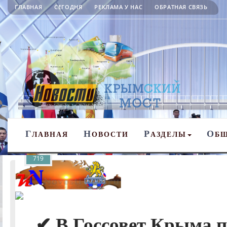
ГЛАВНАЯ
СЕГОДНЯ
РЕКЛАМА У НАС
ОБРАТНАЯ СВЯЗЬ
Г
Н
Р
О
ЛАВНАЯ
ОВОСТИ
АЗДЕЛЫ
Б
719
✔ В Госсовет Крыма п