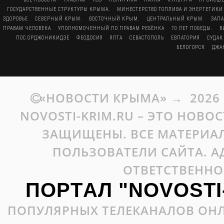
ГОСУДАРСТВЕННЫЕ СТРУКТУРЫ КРЫМА.
МИНЕСТЕРСТВО ТОПЛИВА И ЭНЕРГЕТИКИ
ЗДОРОВЬЕ
СЕВЕРНЫЙ КРЫМ.
ВОСТОЧНЫЙ КРЫМ.
ЦЕНТРАЛЬНЫЙ КРЫМ.
ЗАП
ПРАВАМ ЧЕЛОВЕКА
УПОЛНОМОЧЕННЫЙ ПО ПРАВАМ РЕБЁНКА
70 ЛЕТ ПОБЕДЫ.
В
ПОС.ОРДЖОНИКИДЗЕ
ФЕОДОСИЯ
ЯЛТА
СЕВАСТОПОЛЬ
ЕВПАТОРИЯ
СУДАК
БЕЛОГОРСК
ДЖА
«НОВОСТИ КРЫМА»
→
2026
NOVOSTI-KRIM.RU – ЭТО НОВО
ЗАЩИЩЕНЫ. ВСЕ МАТЕРИАЛ
ПОЛЬЗОВАТЕЛИ САЙТА. А
ОТВЕТСТВЕННО
ПОРТАЛ "NOVOSTI
ПОПУЛЯРНЫХ ТЕЛЕКАНАЛОВ ОНЛ