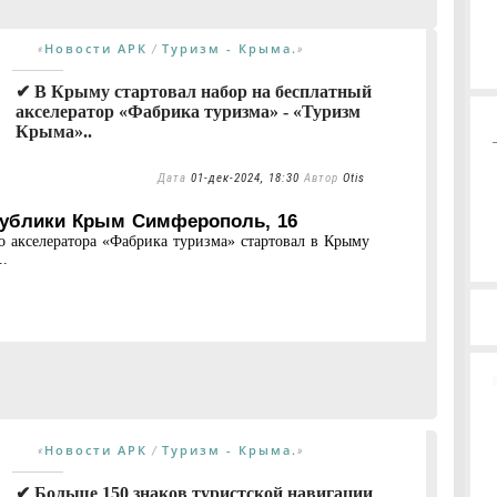
Новости АРК
Туризм - Крыма.
«
/
»
✔ В Крыму стартовал набор на бесплатный
акселератор «Фабрика туризма» - «Туризм
Крыма»..
Дата
01-дек-2024, 18:30
Автор
Otis
публики Крым Симферополь, 16
го акселератора «Фабрика туризма» стартовал в Крыму
..
Новости АРК
Туризм - Крыма.
«
/
»
✔ Больше 150 знаков туристской навигации