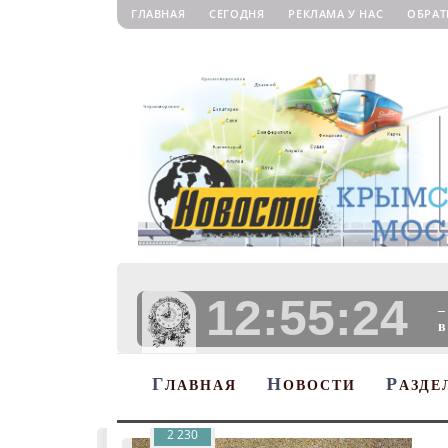
ГЛАВНАЯ
СЕГОДНЯ
РЕКЛАМА У НАС
ОБРАТ
12:55:25
–
в
Г
Н
Р
ЛАВНАЯ
ОВОСТИ
АЗДЕ
2 230