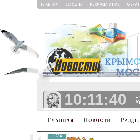
ГЛАВНАЯ
СЕГОДНЯ
РЕКЛАМА У НАС
ОБРАТ
10:11:42
–
К
Г
Н
Р
ЛАВНАЯ
ОВОСТИ
АЗДЕ
1 284