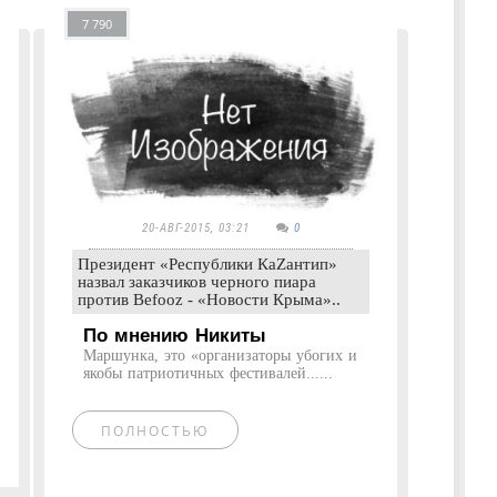
7 790
20-АВГ-2015, 03:21
0
Президент «Республики КаZантип»
назвал заказчиков черного пиара
против Befooz - «Новости Крыма»..
По мнению Никиты
Маршунка, это «организаторы убогих и
якобы патриотичных фестивалей......
ПОЛНОСТЬЮ