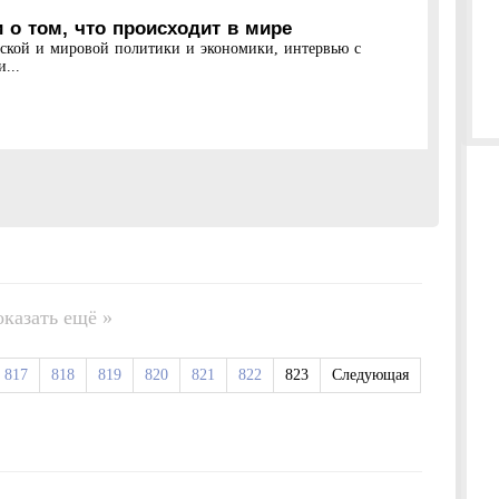
 о том, что происходит в мире
нской и мировой политики и экономики, интервью с
...
оказать ещё »
817
818
819
820
821
822
823
Следующая