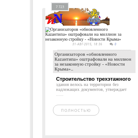
7 723
31-АВГ-2015, 18:36
0
Организаторов «обновленного
Каzантипа» оштрафовали на миллион
за незаконную стройку - «Новости
Крыма»..
Строительство трехэтажного
здания велось на территории без
надлежащих документов, утверждает
......
ПОЛНОСТЬЮ