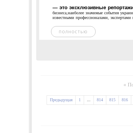
— это эксклюзивные репортажи
бизнеса,наиболее значимые события украи
известными профессионалами, экспертами и
ПОЛНОСТЬЮ
« П
Предыдущая
1
...
814
815
816