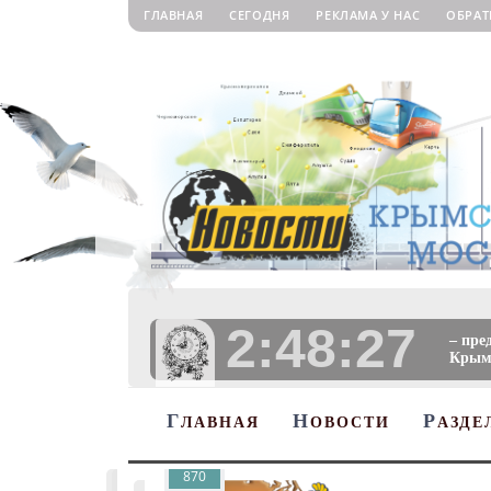
ГЛАВНАЯ
СЕГОДНЯ
РЕКЛАМА У НАС
ОБРАТ
2:48:28
– пре
Крыму
Г
Н
Р
ЛАВНАЯ
ОВОСТИ
АЗДЕ
870