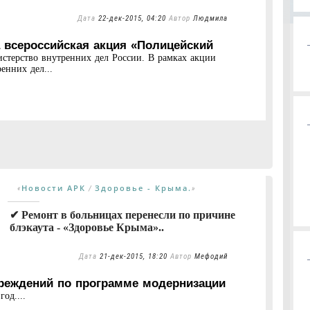
Дата
22-дек-2015, 04:20
Автор
Людмила
 всероссийская акция «Полицейский
стерство внутренних дел России. В рамках акции
енних дел...
Новости АРК
Здоровье - Крыма.
«
/
»
✔ Ремонт в больницах перенесли по причине
блэкаута - «Здоровье Крыма»..
Дата
21-дек-2015, 18:20
Автор
Мефодий
реждений по программе модернизации
од....