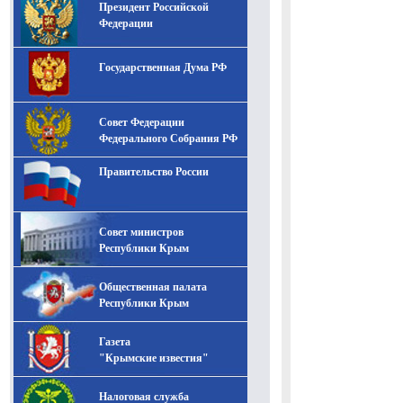
Президент Российской
-- Лучшее, что можно сделать с хорошим советом, это
пропустить его мимо ушей. Он никогда не бывает
Федерации
полезен никому, кроме того, кто его дал.
-- Люблю давать советы и очень не люблю, когда их
Государственная Дума РФ
дают мне.
Совет Федерации
Федерального Собрания РФ
Правительство России
Совет министров
Республики Крым
Общественная палата
Республики Крым
Газета
"Крымские известия"
Налоговая служба