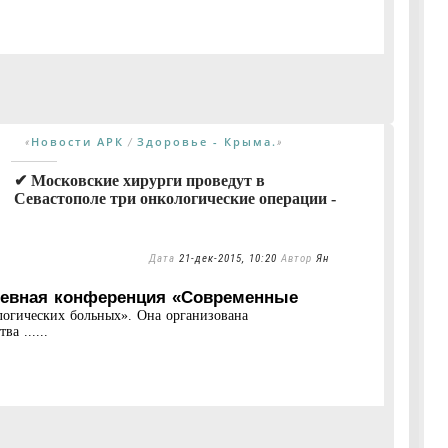
Новости АРК
Здоровье - Крыма.
«
/
»
✔ Московские хирурги проведут в
Севастополе три онкологические операции -
Дата
21-дек-2015, 10:20
Автор
Ян
невная конференция «Современные
логических больных». Она организована
а ......