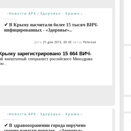
Новости АРК
Здоровье - Крыма.
«
/
»
✔ В Крыму насчитали более 15 тысяч ВИЧ-
инфицированных - «Здоровье»..
Дата
21-дек-2015, 00:42
Автор
Peterson
Крыму зарегистрировано 15 664 ВИЧ-
ый внештатный специалист российского Минздрава
ю...
Новости АРК
Здоровье - Крыма.
«
/
»
✔ В здравоохранении города поручено
срочно навести порядок - «Здоровье»..