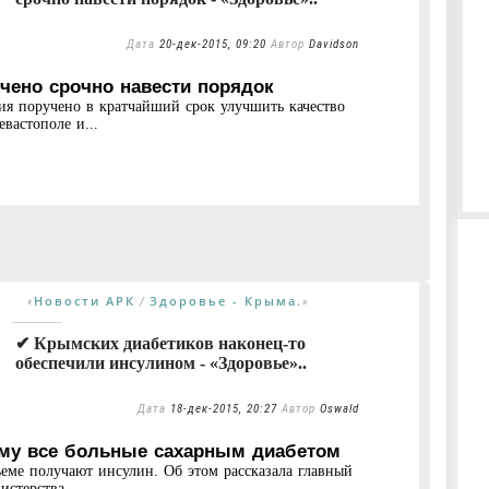
Дата
20-дек-2015, 09:20
Автор
Davidson
чено срочно навести порядок
ия поручено в кратчайший срок улучшить качество
вастополе и...
Новости АРК
Здоровье - Крыма.
«
/
»
✔ Крымских диабетиков наконец-то
обеспечили инсулином - «Здоровье»..
Дата
18-дек-2015, 20:27
Автор
Oswald
ыму все больные сахарным диабетом
еме получают инсулин. Об этом рассказала главный
стерства...