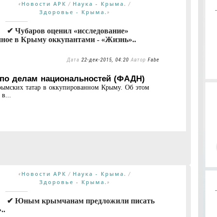
Новости АРК
Наука - Крыма.
«
/
/
Здоровье - Крыма.
»
✔ Чубаров оценил «исследование»
ное в Крыму оккупантами - «Жизнь»..
Дата
22-дек-2015, 04:20
Автор
Fabe
 по делам национальностей (ФАДН)
рымских татар в оккупированном Крыму. Об этом
в...
Новости АРК
Наука - Крыма.
«
/
/
Здоровье - Крыма.
»
✔ Юным крымчанам предложили писать
..