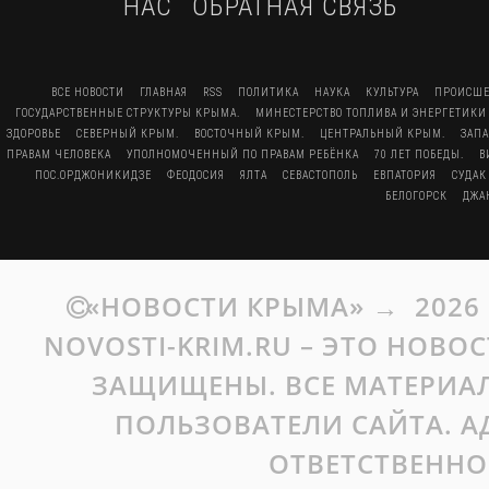
НАС
ОБРАТНАЯ СВЯЗЬ
ВСЕ НОВОСТИ
ГЛАВНАЯ
RSS
ПОЛИТИКА
НАУКА
КУЛЬТУРА
ПРОИСШЕ
ГОСУДАРСТВЕННЫЕ СТРУКТУРЫ КРЫМА.
МИНЕСТЕРСТВО ТОПЛИВА И ЭНЕРГЕТИКИ
ЗДОРОВЬЕ
СЕВЕРНЫЙ КРЫМ.
ВОСТОЧНЫЙ КРЫМ.
ЦЕНТРАЛЬНЫЙ КРЫМ.
ЗАП
ПРАВАМ ЧЕЛОВЕКА
УПОЛНОМОЧЕННЫЙ ПО ПРАВАМ РЕБЁНКА
70 ЛЕТ ПОБЕДЫ.
В
ПОС.ОРДЖОНИКИДЗЕ
ФЕОДОСИЯ
ЯЛТА
СЕВАСТОПОЛЬ
ЕВПАТОРИЯ
СУДАК
БЕЛОГОРСК
ДЖА
«НОВОСТИ КРЫМА»
→
2026
NOVOSTI-KRIM.RU – ЭТО НОВО
ЗАЩИЩЕНЫ. ВСЕ МАТЕРИАЛ
ПОЛЬЗОВАТЕЛИ САЙТА. А
ОТВЕТСТВЕННО