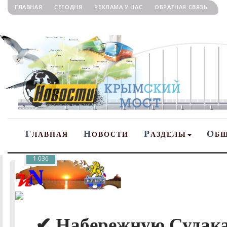
ГЛАВНАЯ
СЕГОДНЯ
РЕКЛАМА У НАС
ОБРАТНАЯ СВЯЗЬ
Г
Н
Р
О
ЛАВНАЯ
ОВОСТИ
АЗДЕЛЫ
Б
1 036
✔ Набережную Судака 