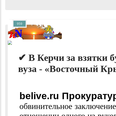
959
✔ В Керчи за взятки б
вуза - «Восточный Кр
belive.ru Прокурат
обвинительное заключение
отношении одного из руко