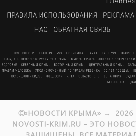
ГЛАВНАЯ
ПРАВИЛА ИСПОЛЬЗОВАНИЯ
РЕКЛАМА
НАС
ОБРАТНАЯ СВЯЗЬ
ВСЕ НОВОСТИ
ГЛАВНАЯ
RSS
ПОЛИТИКА
НАУКА
КУЛЬТУРА
ПРОИСШЕ
ГОСУДАРСТВЕННЫЕ СТРУКТУРЫ КРЫМА.
МИНЕСТЕРСТВО ТОПЛИВА И ЭНЕРГЕТИКИ
ЗДОРОВЬЕ
СЕВЕРНЫЙ КРЫМ.
ВОСТОЧНЫЙ КРЫМ.
ЦЕНТРАЛЬНЫЙ КРЫМ.
ЗАП
ПРАВАМ ЧЕЛОВЕКА
УПОЛНОМОЧЕННЫЙ ПО ПРАВАМ РЕБЁНКА
70 ЛЕТ ПОБЕДЫ.
В
ПОС.ОРДЖОНИКИДЗЕ
ФЕОДОСИЯ
ЯЛТА
СЕВАСТОПОЛЬ
ЕВПАТОРИЯ
СУДАК
БЕЛОГОРСК
ДЖА
«НОВОСТИ КРЫМА»
→
2026
NOVOSTI-KRIM.RU – ЭТО НОВО
ЗАЩИЩЕНЫ. ВСЕ МАТЕРИАЛ