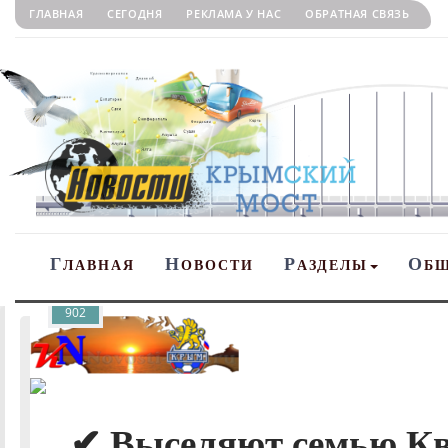
ГЛАВНАЯ
СЕГОДНЯ
РЕКЛАМА У НАС
ОБРАТНАЯ СВЯЗЬ
Г
Н
Р
О
ЛАВНАЯ
ОВОСТИ
АЗДЕЛЫ
Б
902
✔ Выселяют семью Кв