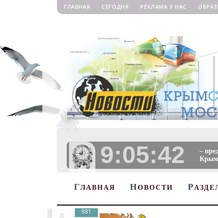
ГЛАВНАЯ
СЕГОДНЯ
РЕКЛАМА У НАС
ОБРАТ
9:05:43
– пре
Крыму
Г
Н
Р
ЛАВНАЯ
ОВОСТИ
АЗДЕ
981