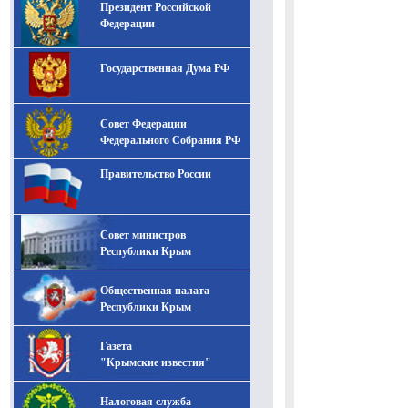
Президент Российской
-- Лучшее, что можно сделать с хорошим советом, это
пропустить его мимо ушей. Он никогда не бывает
Федерации
полезен никому, кроме того, кто его дал.
-- Люблю давать советы и очень не люблю, когда их
Государственная Дума РФ
дают мне.
Совет Федерации
Федерального Собрания РФ
Правительство России
Совет министров
Республики Крым
Общественная палата
Республики Крым
Газета
"Крымские известия"
Налоговая служба