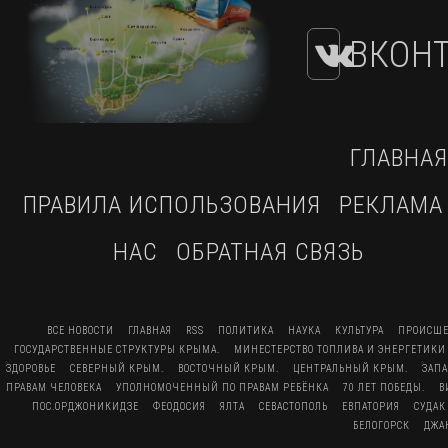
ВКОНТ
ГЛАВНАЯ
ПРАВИЛА ИСПОЛЬЗОВАНИЯ
РЕКЛАМА
НАС
ОБРАТНАЯ СВЯЗЬ
ВСЕ НОВОСТИ
ГЛАВНАЯ
RSS
ПОЛИТИКА
НАУКА
КУЛЬТУРА
ПРОИСШЕ
ГОСУДАРСТВЕННЫЕ СТРУКТУРЫ КРЫМА.
МИНЕСТЕРСТВО ТОПЛИВА И ЭНЕРГЕТИКИ
ЗДОРОВЬЕ
СЕВЕРНЫЙ КРЫМ.
ВОСТОЧНЫЙ КРЫМ.
ЦЕНТРАЛЬНЫЙ КРЫМ.
ЗАП
ПРАВАМ ЧЕЛОВЕКА
УПОЛНОМОЧЕННЫЙ ПО ПРАВАМ РЕБЁНКА
70 ЛЕТ ПОБЕДЫ.
В
ПОС.ОРДЖОНИКИДЗЕ
ФЕОДОСИЯ
ЯЛТА
СЕВАСТОПОЛЬ
ЕВПАТОРИЯ
СУДАК
БЕЛОГОРСК
ДЖА