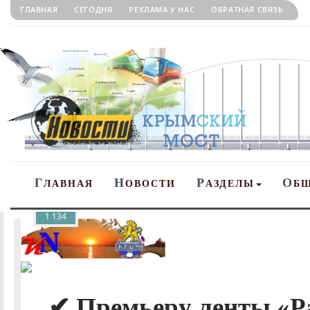
ГЛАВНАЯ
СЕГОДНЯ
РЕКЛАМА У НАС
ОБРАТНАЯ СВЯЗЬ
Г
Н
Р
О
ЛАВНАЯ
ОВОСТИ
АЗДЕЛЫ
Б
1 134
✔ Премьеру ленты «Р