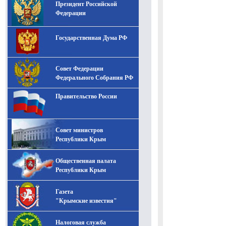
Президент Российской
-- Лучшее, что можно сделать с хорошим советом, это
пропустить его мимо ушей. Он никогда не бывает
Федерации
полезен никому, кроме того, кто его дал.
-- Люблю давать советы и очень не люблю, когда их
Государственная Дума РФ
дают мне.
Совет Федерации
Федерального Собрания РФ
Правительство России
Совет министров
Республики Крым
Общественная палата
Республики Крым
Газета
"Крымские известия"
Налоговая служба